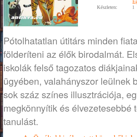
E
Készleten:
1
Pótolhatatlan útitárs minden fiat
földeríteni az élők birodalmát. E
iskolák felső tagozatos diákjainak
ügyében, valahányszor leülnek bi
sok száz színes illusztrációja, 
megkönnyítik és élvezetesebbé 
tanulást.