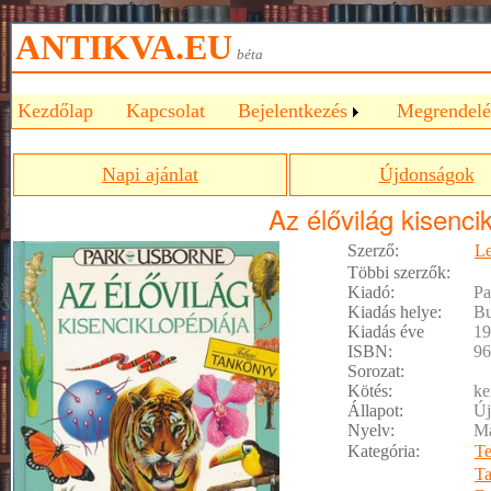
ANTIKVA.EU
béta
Kezdőlap
Kapcsolat
Bejelentkezés
Megrendelé
Napi ajánlat
Újdonságok
Az élővilág kisenci
Szerző:
Le
Többi szerzők:
Kiadó:
Pa
Kiadás helye:
Bu
Kiadás éve
19
ISBN:
96
Sorozat:
Kötés:
ke
Állapot:
Új
Nyelv:
M
Kategória:
Te
T