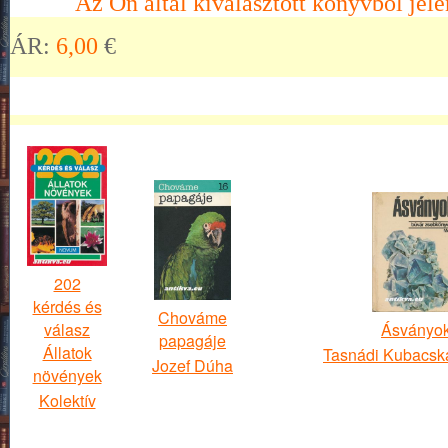
Az Ön által kiválasztott könyvből jele
ÁR:
6,00
€
202
kérdés és
Chováme
válasz
Ásványo
papagáje
Állatok
Tasnádi Kubacsk
Jozef Dúha
növények
Kolektív