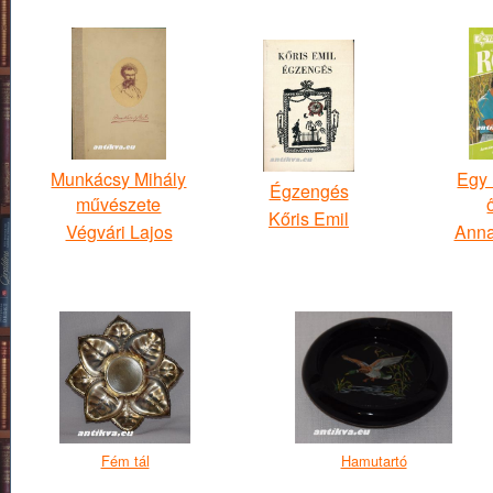
Munkácsy Mihály
Egy
Égzengés
művészete
Kőris Emil
Végvári Lajos
Anna
Fém tál
Hamutartó