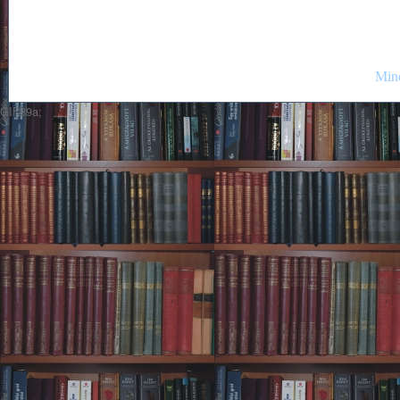
Mind
GIF89a;