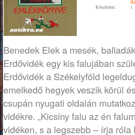
R
Készleten:
1
Benedek Elek a mesék, balladák
Erdővidék egy kis falujában szül
Erdővidék a Székelyföld legeldug
emelkedő hegyek veszik körül észa
csupán nyugati oldalán mutatkozi
vidékre. „Kicsiny falu az én falu
vidéken, s a legszebb – írja ról