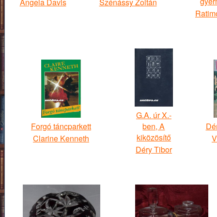
gyer
Angela Davis
Szénássy Zoltán
Ratim
G.A. úr X.-
Forgó táncparkett
ben, A
Dé
kiközösítő
Clarine Kenneth
V
Déry Tibor