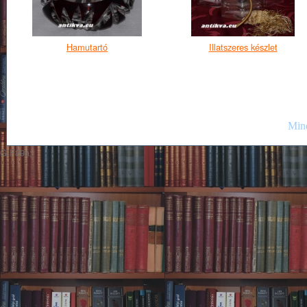
Hamutartó
Illatszeres készlet
Mind
GIF89a;