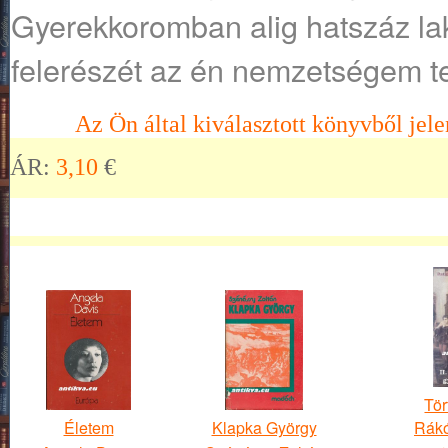
Gyerekkoromban alig hatszáz lakó
felerészét az én nemzetségem t
Az Ön által kiválasztott könyvből jele
ÁR:
3,10
€
Tör
Életem
Klapka György
Rákó