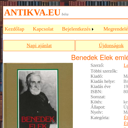
ANTIKVA.EU
béta
Kezdőlap
Kapcsolat
Bejelentkezés
Megrendelé
Napi ajánlat
Újdonságok
Benedek Elek eml
Szerző:
Le
Többi szerzők:
Kiadó:
M
Kiadás helye:
Br
Kiadás éve
19
ISBN:
80
Sorozat:
Kötés:
ke
Állapot:
Új
Nyelv:
M
Kategória:
Él
Él