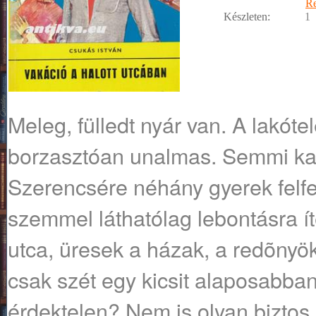
R
Készleten:
1
Meleg, fülledt nyár van. A lakóte
borzasztóan unalmas. Semmi ka
Szerencsére néhány gyerek felf
szemmel láthatólag lebontásra íté
utca, üresek a házak, a redõnyö
csak szét egy kicsit alaposabban
érdektelen? Nem is olyan biztos