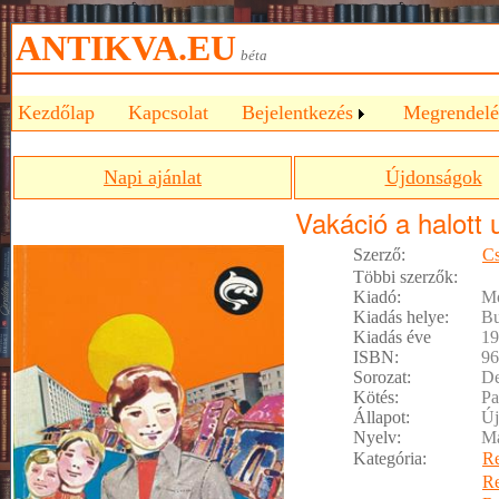
ANTIKVA.EU
béta
Kezdőlap
Kapcsolat
Bejelentkezés
Megrendelé
Napi ajánlat
Újdonságok
Vakáció a halott 
Szerző:
Cs
Többi szerzők:
Kiadó:
Mó
Kiadás helye:
Bu
Kiadás éve
19
ISBN:
96
Sorozat:
De
Kötés:
Pa
Állapot:
Új
Nyelv:
M
Kategória:
R
R