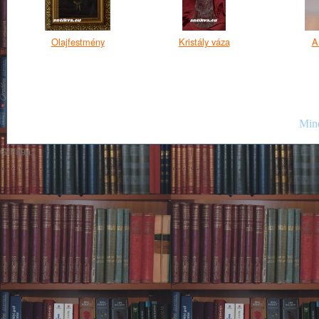
Olajfestmény
Kristály váza
A
Mind
GIF89a;