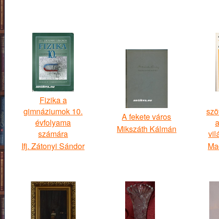
Fizika a
gimnáziumok 10.
szö
A fekete város
évfolyama
a
Mikszáth Kálmán
számára
vi
Ifj. Zátonyi Sándor
Ma