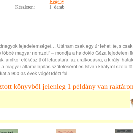
Regény
Készleten:
1
darab
dnagyok fejedelemségei… Utánam csak egy úr lehet: te, s csak
cs többé magyar nemzet!” – mondja a haldokló Géza fejedelem f
, amikor előkésziti őt feladatára, az uralkodásra, a királyi hata
magyar államalapítás születéséről és István királyról szóló tö
at a 900-as évek végét idézi fel.
ztott könyvből jelenleg 1 példány van raktáron