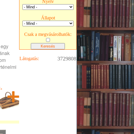
Nyelv
Állapot
Csak a megvásárolhatók:
 egy
iának
3729808
Látogatás:
lom
rténelmi
.