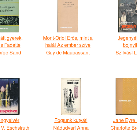
lált gyerek,
Mont-Oriol Erős, mint a
Jegenyé
is Fadette
halál Az ember szíve
bojnyi
rge Sand
Guy de Maupassant
Szilvási 
engyelvér
Fogjunk kutyát!
Jane Eyre 
 V. Eschstruth
Nádudvari Anna
Charlotte Br