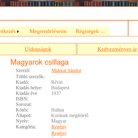
a
ntkezés
Megrendeléseim
Régiségek ...
Újdonságok
Kedvezményes ár
Magyarok csillaga
Szerző:
Makkai Sándor
Többi szerzők:
Kiadó:
Révai
Kiadás helye:
Budapest
Kiadás éve
1937
ISBN:
Sorozat:
Kötés:
Halina
Állapot:
Korának megfelelő
Nyelv:
Magyar
Kategória:
Regény
Regény