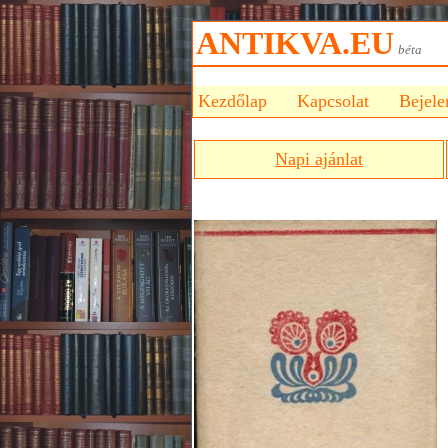
ANTIKVA.EU
bét
Kezdőlap
Kapcsolat
Bejele
Napi ajánlat