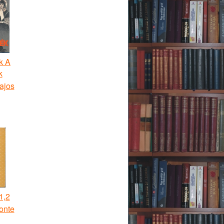
k A
k
Lajos
1,2
onte