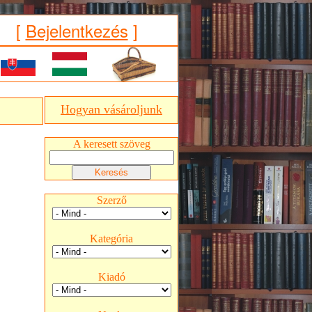
[
Bejelentkezés
]
Hogyan vásároljunk
A keresett szöveg
Szerző
Kategória
Kiadó