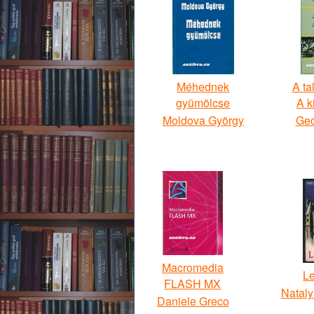
Méhednek
A ta
gyümölcse
A k
Moldova György
Geo
Macromedia
L
FLASH MX
Nataly
Daniele Greco