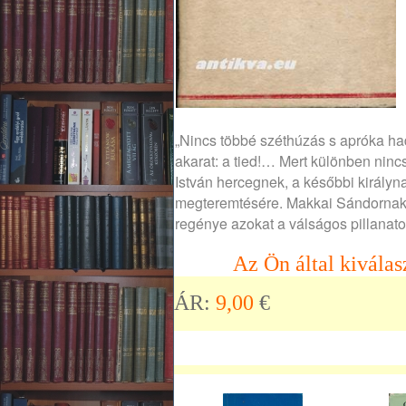
„Nincs többé széthúzás s apróka ha
akarat: a tied!… Mert különben nin
István hercegnek, a későbbi királynak
megteremtésére. Makkai Sándornak a 
regénye azokat a válságos pillanatok
Az Ön által kiválas
ÁR:
9,00
€