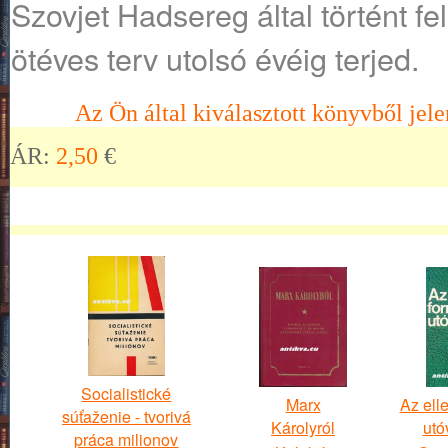
Szovjet Hadsereg által történt fe
ötéves terv utolsó évéig terjed.
Az Ön által kiválasztott könyvből jele
ÁR:
2,50
€
Socialistické
Marx
Az ell
súťaženie - tvorivá
Károlyról
utó
práca milionov