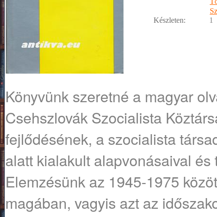
Tö
Sz
Készleten:
1
Könyvünk szeretné a magyar olv
Csehszlovák Szocialista Köztár
fejlődésének, a szocialista társ
alatt kialakult alapvonásaival és
Elemzésünk az 1945-1975 közötti
magában, vagyis azt az időszako