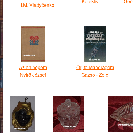
Kolektív
Ger
I.M. Vladyčenko
Az én népem
Őrjítő Mandragóra
Nyírő József
Gazsó - Zelei