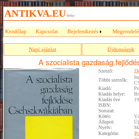
ANTIKVA.EU
béta
Kezdőlap
Kapcsolat
Bejelentkezés
Megrendelé
Napi ajánlat
Újdonságok
A szocialista gazdaság fejlőd
Szerző:
Do
In
Többi szerzők:
CS
Kiadó:
Pr
Kiadás helye:
Br
Kiadás éve
19
ISBN:
Sorozat:
Kötés:
Vá
Állapot:
Új
Nyelv:
M
Kategória:
Po