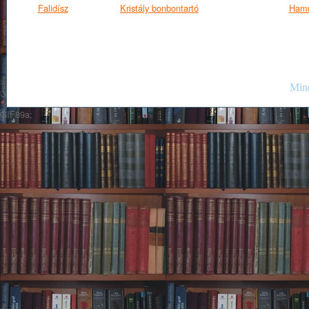
Falidísz
Kristály bonbontartó
Hamu
Mind
GIF89a;