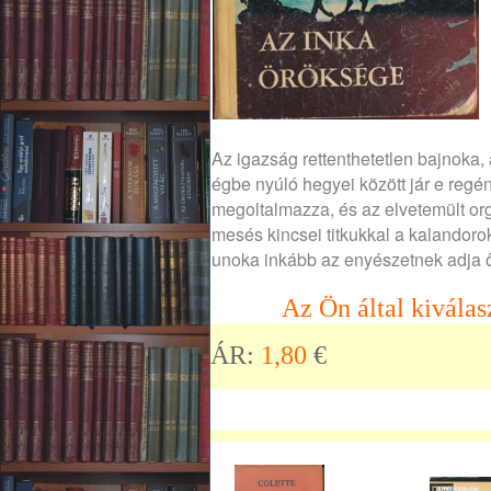
Az igazság rettenthetetlen bajnoka
égbe nyúló hegyei között jár e regén
megoltalmazza, és az elvetemült or
mesés kincsei titkukkal a kalandoro
unoka inkább az enyészetnek adja ő
Az Ön által kiválas
ÁR:
1,80
€