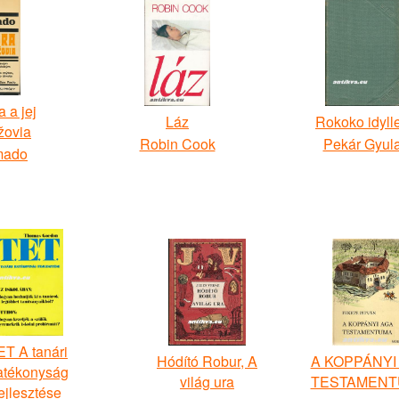
 a jej
Láz
Rokoko idyll
žovia
Robin Cook
Pekár Gyul
mado
ET A tanári
Hódító Robur, A
A KOPPÁNYI
atékonyság
világ ura
TESTAMEN
ejlesztése