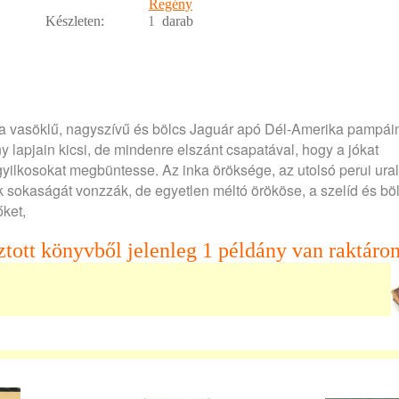
Regény
Készleten:
1
darab
, a vasöklű, nagyszívű és bölcs Jaguár apó Dél-Amerika pampái
y lapjain kicsi, de mindenre elszánt csapatával, hogy a jókat
gyilkosokat megbüntesse. Az inka öröksége, az utolsó perui ura
k sokaságát vonzzák, de egyetlen méltó örököse, a szelíd és bö
ket,
ztott könyvből jelenleg 1 példány van raktáron