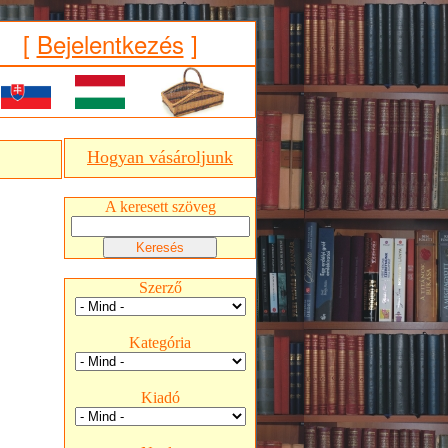
[
Bejelentkezés
]
Hogyan vásároljunk
A keresett szöveg
Szerző
Kategória
Kiadó