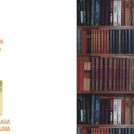
ek
a
 AGA
TUMA