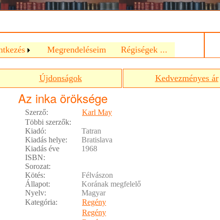
a
ntkezés
Megrendeléseim
Régiségek ...
Újdonságok
Kedvezményes ár
Az inka öröksége
Szerző:
Karl May
Többi szerzők:
Kiadó:
Tatran
Kiadás helye:
Bratislava
Kiadás éve
1968
ISBN:
Sorozat:
Kötés:
Félvászon
Állapot:
Korának megfelelő
Nyelv:
Magyar
Kategória:
Regény
Regény