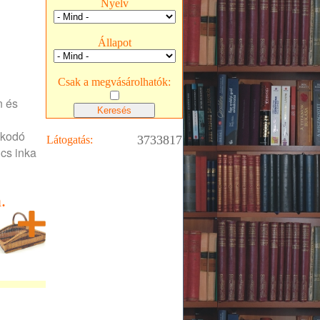
Nyelv
Állapot
Csak a megvásárolhatók:
n és
lkodó
3733817
Látogatás:
lcs inka
.