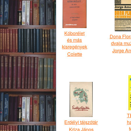
Kóborélet
Dona Flora
és más
dvaja mu
kisregények
Jorge A
Colette
T
Erdélyi tájszótár
h
f
Kriza János