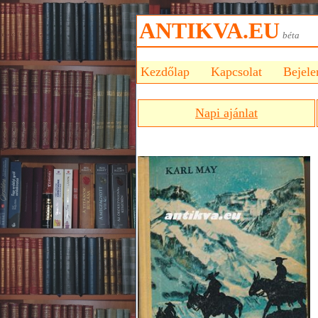
ANTIKVA.EU
bét
Kezdőlap
Kapcsolat
Bejele
Napi ajánlat