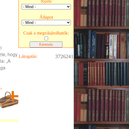
Nyelv
Állapot
Csak a megvásárolhatók:
i
zte, hogy
3726241
Látogatás:
la: „A
ága
.