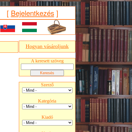
[
Bejelentkezés
]
Hogyan vásároljunk
A keresett szöveg
Szerző
Kategória
Kiadó