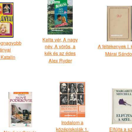
Kelta vér, A nagy
legnagyobb
név, A vörös, a
A féltékenyek I. 
rányai
kék és az édes
Márai Sándo
 Katalin
Alex Ryder
Irodalom a
középiskolák 1.
Elfújta a sz