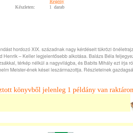
Regény
Készleten:
1
darab
ndást hordozó XIX. századnak nagy kérdéseit tükrözi önéletrajz
d Henrik – Keller legjelentősebb alkotása. Balázs Béla feljegye
zsákkal, térkép nélkül a nagyvilágba, és Babits Mihály ezt írja ró
helm Meister-ének kései leszármazottja. Részleteinek gazdags
ztott könyvből jelenleg 1 példány van raktáron