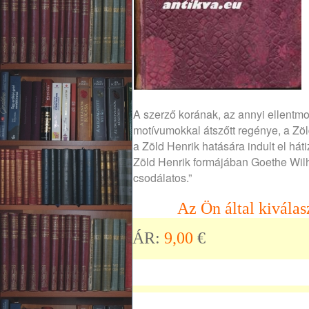
A szerző korának, az annyi ellentmo
motívumokkal átszőtt regénye, a Zöl
a Zöld Henrik hatására indult el háti
Zöld Henrik formájában Goethe Wil
csodálatos.”
Az Ön által kiválas
ÁR:
9,00
€