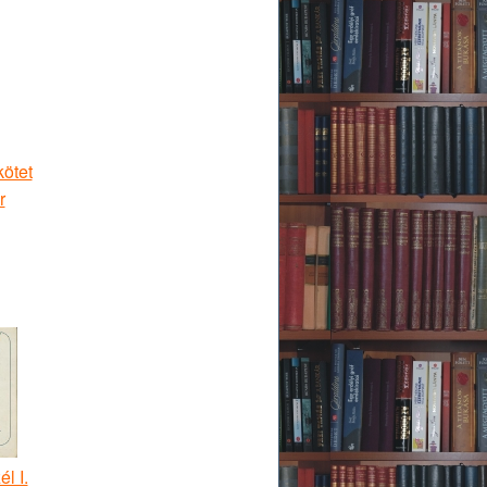
kötet
r
él I.