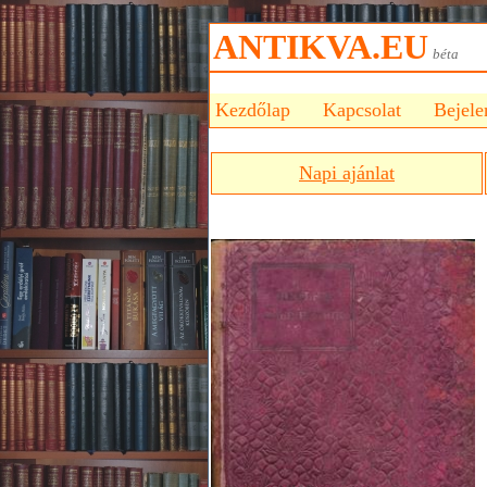
ANTIKVA.EU
bét
Kezdőlap
Kapcsolat
Bejele
Napi ajánlat