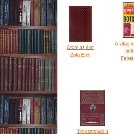
A világ 
Öröm az élet
bot
Zola Emil
Fehér
Tíz esztendő a