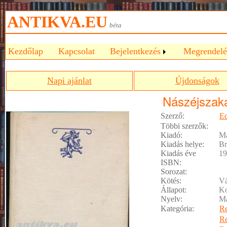
ANTIKVA.EU
béta
Kezdőlap
Kapcsolat
Bejelentkezés
Megrendelé
Napi ajánlat
Újdonságok
Nászéjszak
Szerző:
Ed
Többi szerzők:
Kiadó:
M
Kiadás helye:
Br
Kiadás éve
19
ISBN:
Sorozat:
Kötés:
Vá
Állapot:
Ko
Nyelv:
M
Kategória:
R
R