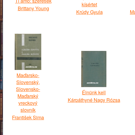
Ti amo: szeretlek
kísértet
Brittany Young
Krúdy Gyula
Ma
Maďarsko-
Slovenský,
Slovensko-
Élnünk kell
Maďarský
Kárpáthyné Nagy Rózsa
vreckový
slovník
František Sima