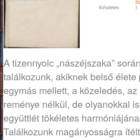
R
Készleten:
1
A tizennyolc „nászéjszaka” sorá
találkozunk, akiknek belső élet
egymás mellett, a közeledés, a
reménye nélkül, de olyanokkal i
együttlét tökéletes harmóniájána
Találkozunk magányosságra ítél