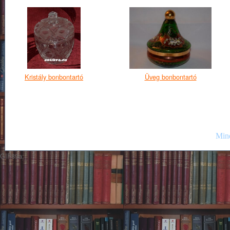
Kristály bonbontartó
Üveg bonbontartó
Mind
GIF89a;