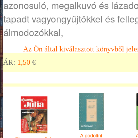
azonosuló, megalkuvó és lázadoz
tapadt vagyongyűjtőkkel és felle
álmodozókkal,
Az Ön által kiválasztott könyvből jele
ÁR:
1,50
€
A podolini