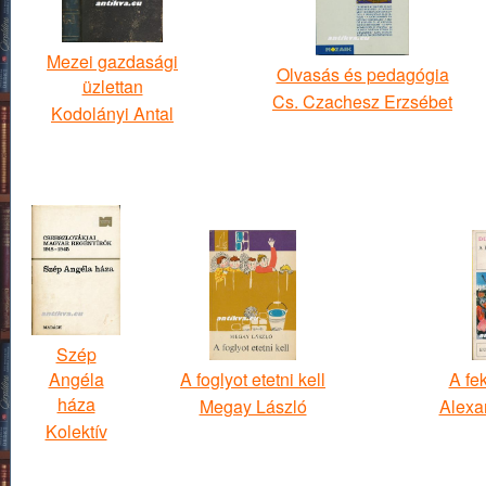
Mezei gazdasági
Olvasás és pedagógia
üzlettan
Cs. Czachesz Erzsébet
Kodolányi Antal
Szép
Angéla
A foglyot etetni kell
A fek
háza
Megay László
Alexa
Kolektív