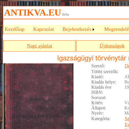
ANTIKVA.EU
béta
Kezdőlap
Kapcsolat
Bejelentkezés
Megrendelé
Napi ajánlat
Újdonságok
Igazságügyi törvénytár
Szerző:
Dr
Többi szerzők:
Kiadó:
A
Kiadás helye:
Bu
Kiadás éve
19
ISBN:
Sorozat:
Kötés:
Vá
Állapot:
Ko
Nyelv:
M
Kategória:
Sz
E