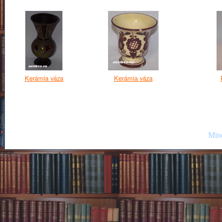
Kerámia váza
Kerámia váza
Mind
GIF89a;