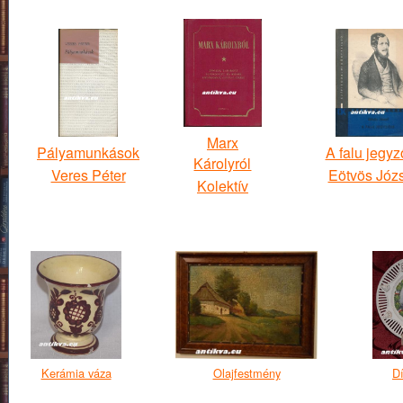
Marx
Pályamunkások
A falu jegyz
Károlyról
Veres Péter
Eötvös Józ
Kolektív
Kerámia váza
Olajfestmény
Dí