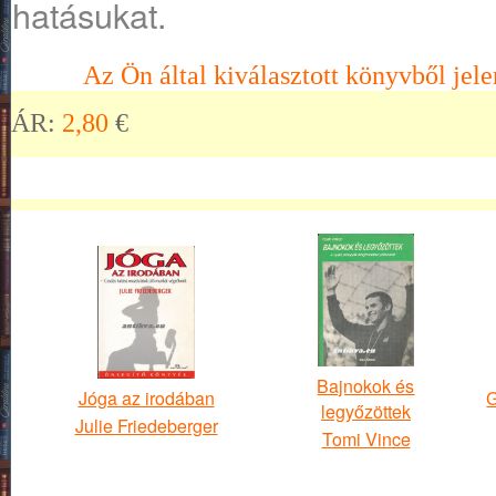
hatásukat.
Az Ön által kiválasztott könyvből jele
ÁR:
2,80
€
Bajnokok és
Jóga az irodában
G
legyőzöttek
Julie Friedeberger
Tomi Vince