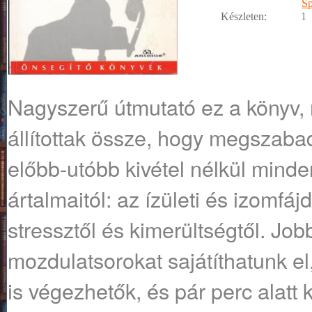
Sp
Készleten:
1
Nagyszerű útmutató ez a könyv, m
állítottak össze, hogy megszaba
előbb-utóbb kivétel nélkül minde
ártalmaitól: az ízületi és izomfá
stressztől és kimerültségtől. Job
mozdulatsorokat sajátíthatunk el,
is végezhetők, és pár perc alatt k