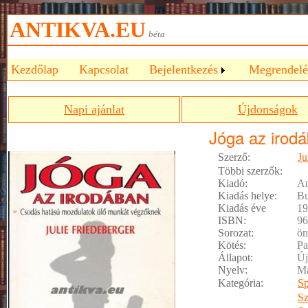
ANTIKVA.EU
béta
Kezdőlap
Kapcsolat
Bejelentkezés
Megrendelé
Napi ajánlat
Újdonságok
Jóga az irod
Szerző:
Ju
Többi szerzők:
Kiadó:
A
Kiadás helye:
Bu
Kiadás éve
19
ISBN:
96
Sorozat:
ön
Kötés:
Pa
Állapot:
Új
Nyelv:
M
Kategória:
Sp
Sz