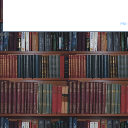
Mind
GIF89a;