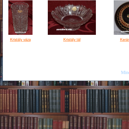
Kristály váza
Kristály tál
Kerám
Mind
GIF89a;