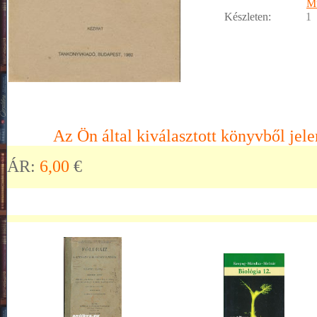
M
Készleten:
1
Az Ön által kiválasztott könyvből jele
ÁR:
6,00
€