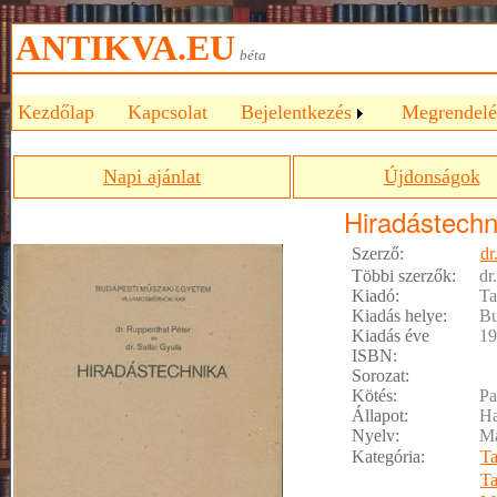
ANTIKVA.EU
béta
Kezdőlap
Kapcsolat
Bejelentkezés
Megrendelé
Napi ajánlat
Újdonságok
Hiradástechn
Szerző:
dr
Többi szerzők:
dr
Kiadó:
Ta
Kiadás helye:
Bu
Kiadás éve
19
ISBN:
Sorozat:
Kötés:
Pa
Állapot:
Ha
Nyelv:
M
Kategória:
T
T