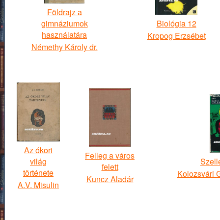
Földrajz a
gimnáziumok
Biológia 12
használatára
Kropog Erzsébet
Némethy Károly dr.
Az ókori
Felleg a város
világ
Szell
felett
története
Kolozsvári 
Kuncz Aladár
A.V. Misulin