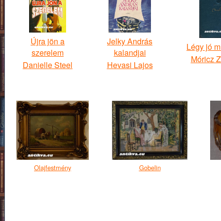
Újra jön a
Jelky András
Légy jó m
szerelem
kalandjai
Móricz 
Danielle Steel
Hevasi Lajos
Olajfestmény
Gobelin