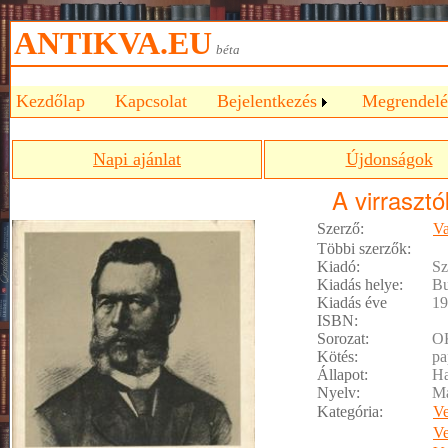
ANTIKVA.EU
béta
Kezdőlap
Kapcsolat
Bejelentkezés
Megrendelé
Napi ajánlat
Újdonságok
A virrasztó
Szerző:
Va
Többi szerzők:
Kiadó:
Sz
Kiadás helye:
Bu
Kiadás éve
19
ISBN:
Sorozat:
O
Kötés:
pa
Állapot:
Ha
Nyelv:
M
Kategória:
Ve
Ve