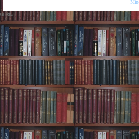
Mind
GIF89a;