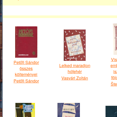
Vis
Petőfi Sándor
Lelked maradjon
eml
összes
hófehér
i
költeményei
föl
Vasvári Zoltán
Petőfi Sándor
Šte