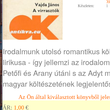
Ve
Készleten:
1
Irodalmunk utolsó romantikus kö
lirikusa - így jellemzi az irodalo
Petőfi és Arany útáni s az Adyt
magyar költészetének legjelentő
Az Ön által kiválasztott könyvből jele
ÁR:
1,00
€