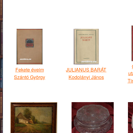
Fekete éveim
JULIANUS BARÁT
ut
Szántó György
Kodolányi János
Ti