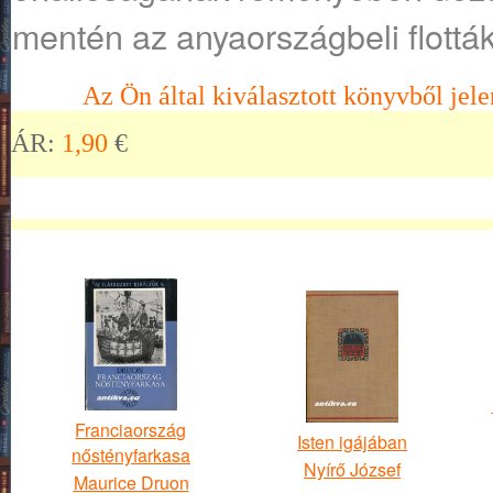
mentén az anyaországbeli flották
Az Ön által kiválasztott könyvből jele
ÁR:
1,90
€
Franciaország
Isten igájában
nőstényfarkasa
Nyírő József
Maurice Druon