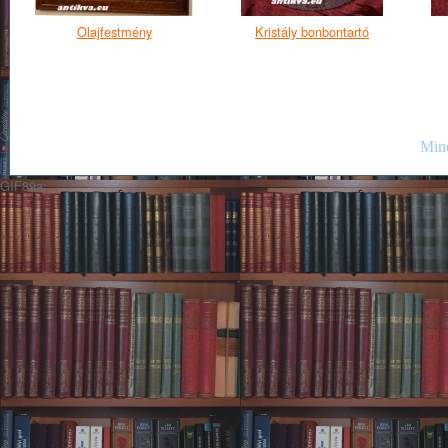
Olajfestmény
Kristály bonbontartó
Mind
GIF89a;