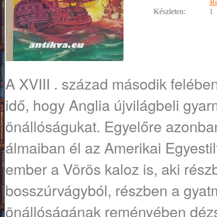
R
Készleten:
1
A XVIII . század második felében
idő, hogy Anglia újvilágbeli gyar
önállóságukat. Egyelőre azonb
álmaiban él az Amerikai Egyestil
ember a Vörös kaloz is, aki rés
bosszúrvágyból, részben a gyat
önállóságának reményében dézs