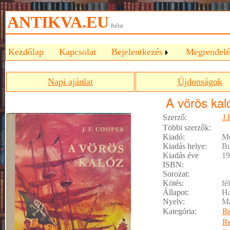
ANTIKVA.EU
béta
Kezdőlap
Kapcsolat
Bejelentkezés
Megrendelé
Napi ajánlat
Újdonságok
A vörös kal
Szerző:
J.
Többi szerzők:
Kiadó:
Mó
Kiadás helye:
Bu
Kiadás éve
19
ISBN:
Sorozat:
Kötés:
fé
Állapot:
Ha
Nyelv:
M
Kategória:
R
R