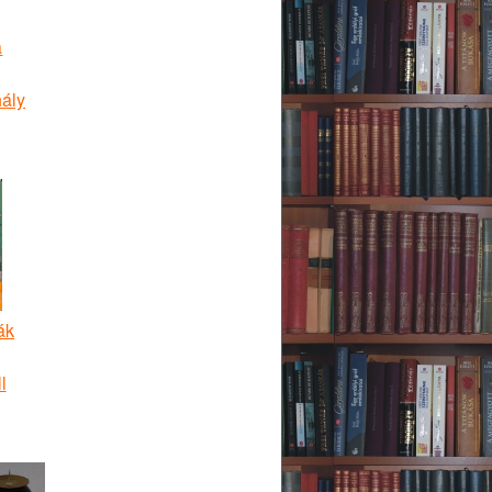
a
hály
ák
l