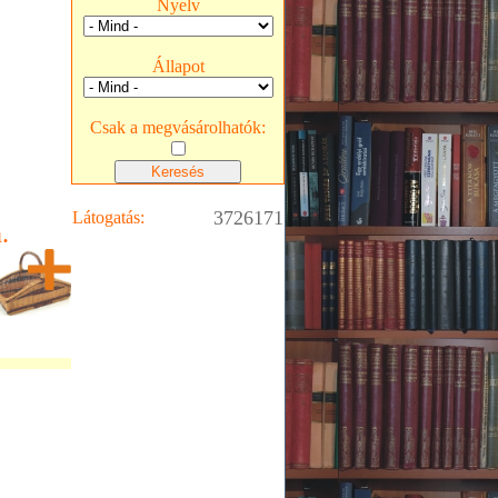
Nyelv
Állapot
Csak a megvásárolhatók:
3726171
Látogatás:
.