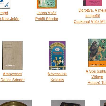
Dorottya, A mél
ragd
János Vitéz
tempefői
 Kiss Jolán
Petőfi Sándor
Csokonai Vitéz Mi
A Sós Szikl
Aranyecset
Nevessünk
Völgye
Dallos Sándor
Kolektív
Hosszú Tol