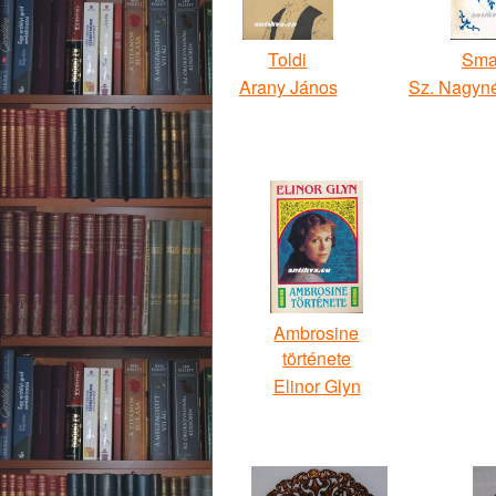
Toldi
Sma
Arany János
Sz. Nagyné
Ambrosine
története
Elinor Glyn