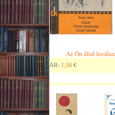
Az Ön által kiválas
ÁR:
1,50
€