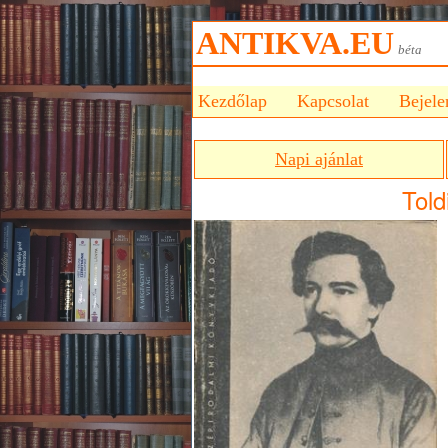
ANTIKVA.EU
bét
Kezdőlap
Kapcsolat
Bejele
Napi ajánlat
Told