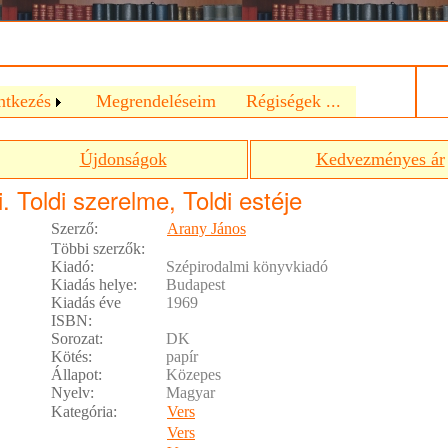
a
ntkezés
Megrendeléseim
Régiségek ...
Újdonságok
Kedvezményes ár
i. Toldi szerelme, Toldi estéje
Szerző:
Arany János
Többi szerzők:
Kiadó:
Szépirodalmi könyvkiadó
Kiadás helye:
Budapest
Kiadás éve
1969
ISBN:
Sorozat:
DK
Kötés:
papír
Állapot:
Közepes
Nyelv:
Magyar
Kategória:
Vers
Vers