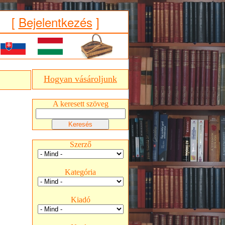
[
Bejelentkezés
]
Hogyan vásároljunk
A keresett szöveg
Szerző
Kategória
Kiadó