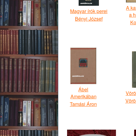
A ka
Magyar írók perei
a 
Bényi József
Ko
Ábel
Vörö
Amerikában
Vörö
Tamási Áron