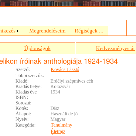
a
ntkezés
Megrendeléseim
Régiségek ...
Újdonságok
Kedvezményes ár
elikon íróinak anthologiája 1924-1934
Szerző:
Kovács László
Többi szerzők:
Kiadó:
Erdélyi szépmíves céh
Kiadás helye:
Kolozsvár
Kiadás éve
1934
ISBN:
Sorozat:
Kötés:
Dísz
Állapot:
Használt de jó
Nyelv:
Magyar
Kategória:
Tanulmány
Életrajz