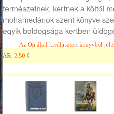
természetnek, kertnek a költői me
mohamedánok szent könyve szerint
egyik boldogsága kertben üldögé
Az Ön által kiválasztott könyvből jele
ÁR:
2,50
€