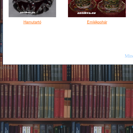
Hamutartó
Emlékpohár
Mind
GIF89a;