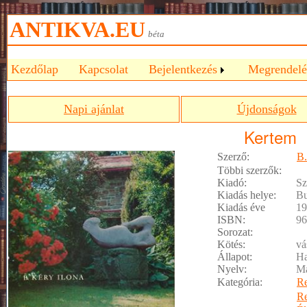
ANTIKVA.EU
béta
Kezdőlap
Kapcsolat
Bejelentkezés
Megrendelé
Napi ajánlat
Újdonságok
Kertem
Szerző:
B.
Többi szerzők:
Kiadó:
Sz
Kiadás helye:
Bu
Kiadás éve
19
ISBN:
96
Sorozat:
Kötés:
vá
Állapot:
Ha
Nyelv:
M
Kategória:
R
R