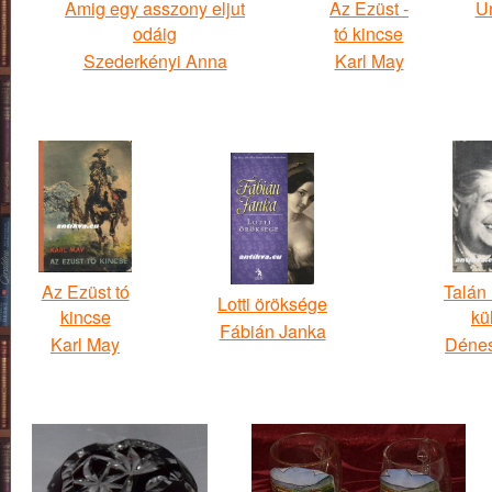
Amig egy asszony eljut
Az Ezüst -
Ur
odáig
tó kincse
Szederkényi Anna
Karl May
Az Ezüst tó
Talán
Lotti öröksége
kincse
kü
Fábián Janka
Karl May
Dénes