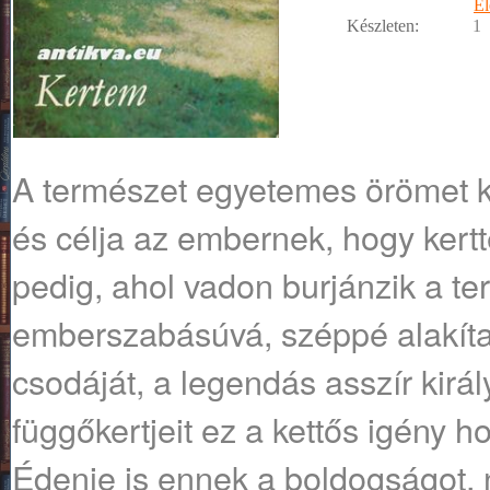
Él
Készleten:
1
A természet egyetemes örömet kí
és célja az embernek, hogy kertté
pedig, ahol vadon burjánzik a te
emberszabásúvá, széppé alakíta
csodáját, a legendás asszír kirá
függőkertjeit ez a kettős igény ho
Édenje is ennek a boldogságot, 