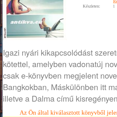
R
Készleten:
1
Igazi nyári kikapcsolódást szere
kötettel, amelyben vadonatúj nov
csak e-könyvben megjelent nove
Bangkokban, Máskülönben itt ma
illetve a Dalma című kisregényem
Az Ön által kiválasztott könyvből jele