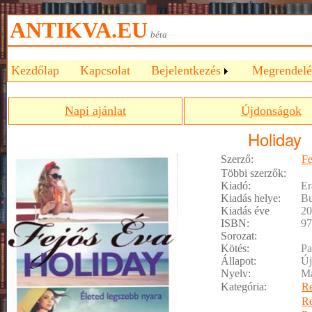
ANTIKVA.EU
béta
Kezdőlap
Kapcsolat
Bejelentkezés
Megrendelé
Napi ajánlat
Újdonságok
Holiday
Szerző:
Fe
Többi szerzők:
Kiadó:
E
Kiadás helye:
Bu
Kiadás éve
20
ISBN:
97
Sorozat:
Kötés:
Pa
Állapot:
Új
Nyelv:
M
Kategória:
R
R