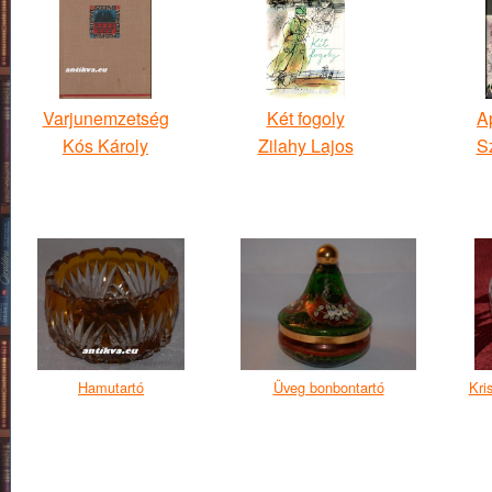
Varjunemzetség
Két fogoly
A
Kós Károly
Zilahy Lajos
Sz
Hamutartó
Üveg bonbontartó
Kri