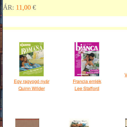
ÁR:
11,00
€
V
Egy ragyogó nyár
Francia emlék
Quinn Wilder
Lee Stafford