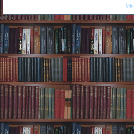
Mind
GIF89a;