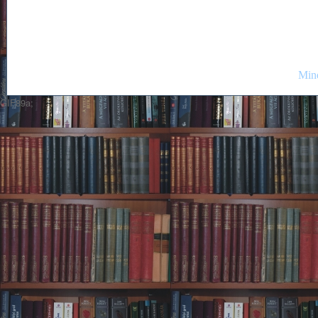
Mind
GIF89a;