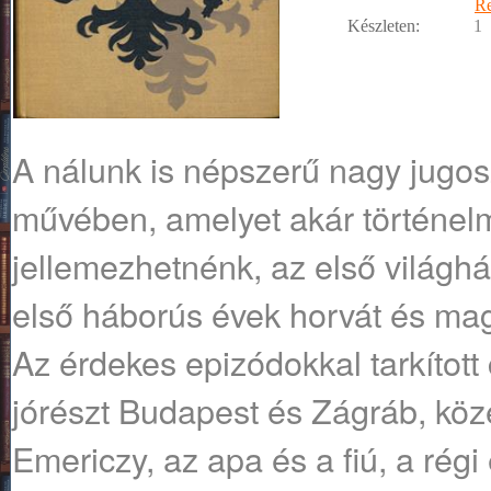
R
Készleten:
1
A nálunk is népszerű nagy jugos
művében, amelyet akár történelm
jellemezhetnénk, az első világháb
első háborús évek horvát és mag
Az érdekes epizódokkal tarkítot
jórészt Budapest és Zágráb, köz
Emericzy, az apa és a fiú, a rég