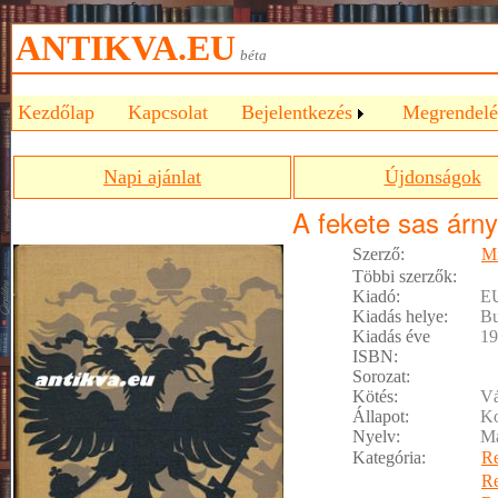
ANTIKVA.EU
béta
Kezdőlap
Kapcsolat
Bejelentkezés
Megrendelé
Napi ajánlat
Újdonságok
A fekete sas árn
Szerző:
Mi
Többi szerzők:
Kiadó:
E
Kiadás helye:
Bu
Kiadás éve
19
ISBN:
Sorozat:
Kötés:
Vá
Állapot:
Ko
Nyelv:
M
Kategória:
R
R