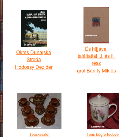
És hijjával
Okres Dunajská
találtattál...I. és II.
Streda
rész
Hodossy Dezider
gróf Bánffy Miklós
Teáskészlet
Teás bögre fedővel