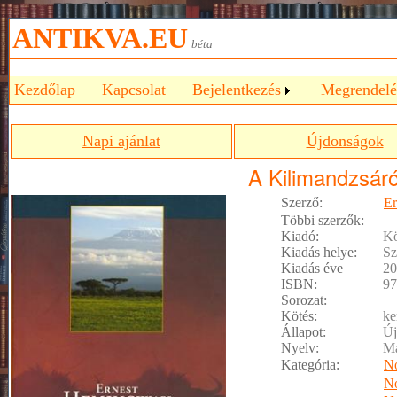
ANTIKVA.EU
béta
Kezdőlap
Kapcsolat
Bejelentkezés
Megrendelé
Napi ajánlat
Újdonságok
A Kilimandzsár
Szerző:
E
Többi szerzők:
Kiadó:
Kö
Kiadás helye:
Sz
Kiadás éve
20
ISBN:
97
Sorozat:
Kötés:
ke
Állapot:
Új
Nyelv:
M
Kategória:
No
No