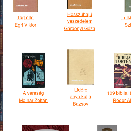
Hosszúhajú
Tűrj üllő
Lelk
veszedelem
Egri Viktor
Szi
Gárdonyi Géza
Lidérc
A vereség
109 bibliai 
anyó kútja
Molnár Zoltán
Róder Al
Bazsov