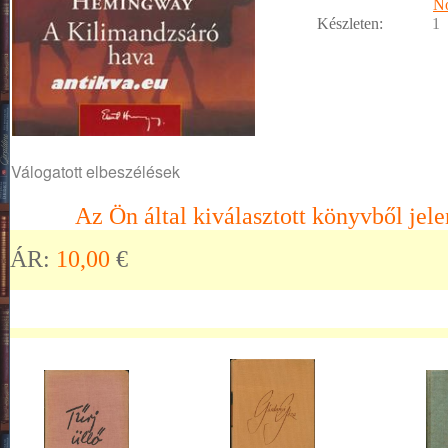
No
Készleten:
1
Válogatott elbeszélések
Az Ön által kiválasztott könyvből jele
ÁR:
10,00
€