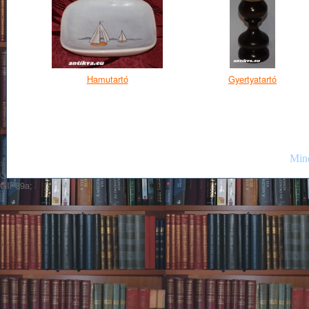
Hamutartó
Gyertyatartó
Mind
GIF89a;