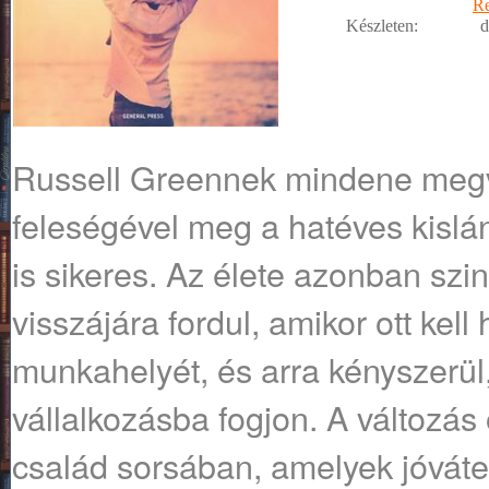
R
Készleten:
d
Russell ​Greennek mindene megv
feleségével meg a hatéves kislá
is sikeres. Az élete azonban szin
visszájára fordul, amikor ott kell 
munkahelyét, és arra kényszerül
vállalkozásba fogjon. A változás 
család sorsában, amelyek jóváte