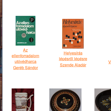
Az
Helyesírás
ellenforradalom
lépésről lépésre
utóvédharca
V
Szende Aladár
Geréb Sándor