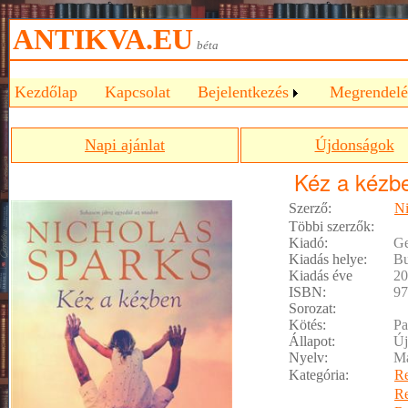
ANTIKVA.EU
béta
Kezdőlap
Kapcsolat
Bejelentkezés
Megrendelé
Napi ajánlat
Újdonságok
Kéz a kézb
Szerző:
Ni
Többi szerzők:
Kiadó:
Ge
Kiadás helye:
Bu
Kiadás éve
20
ISBN:
97
Sorozat:
Kötés:
Pa
Állapot:
Új
Nyelv:
M
Kategória:
R
R