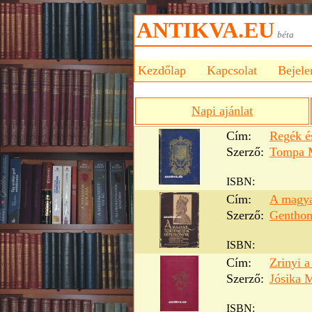
ANTIKVA.EU
bét
Kezdőlap
Kapcsolat
Bejele
Napi ajánlat
Cím:
Regék é
Szerző:
Tompa 
ISBN:
Cím:
A magya
Szerző:
Genthon
ISBN:
Cím:
Zrinyi a 
Szerző:
Jósika 
ISBN: