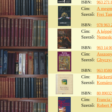
ISBN:
963 271 
Cím:
A megm
Szerző:
Frei Ta
ISBN:
978 963 
Cím:
A képpé 
Szerző:
Nemeskü
ISBN:
963 14 0
Cím:
Asszony 
Szerző:
Ghyczy-
ISBN:
963 8580
Cím:
Ráckert
Szerző:
Komárom
ISBN:
80 89032
Cím:
Francia 
Szerző:
Robert 