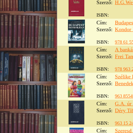
Szerző:
H.G.Wel
ISBN:
Cím:
Budapes
Szerző:
Kondor 
ISBN:
978 61 5
Cím:
A banká
Szerző:
Frei Ta
ISBN:
978 963 
Cím:
Szélike
Szerző:
Benedek
ISBN:
963 8554
Cím:
G.A. úr 
Szerző:
Déry Ti
ISBN:
963 15 2
Cím:
Szeresd 