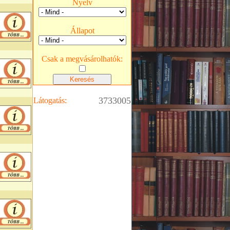
Nyelv
Állapot
Csak a megvásárolhatók:
3733005
Látogatás: