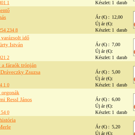
801 1
Készlet:
1
darab
entő
más
Ár (€) :
12,00
Új ár (€):
254 234 8
Készlet:
1
darab
varázsolt idő
rty István
Ár (€) :
7,00
Új ár (€):
021 2
Készlet:
1
darab
a fáraók trónján
Dráveczky Zsuzsa
Ár (€) :
5,00
Új ár (€):
4 1 0
Készlet:
1
darab
i orgonák
i Ressl János
Ár (€) :
6,00
Új ár (€):
 54 0
Készlet:
1
darab
história
Merle
Ár (€) :
5,20
Új ár (€):