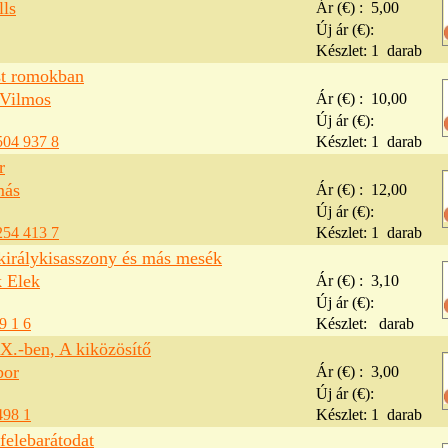
ls
Ár (€) :
5,00
Új ár (€):
Készlet:
1
darab
t romokban
Vilmos
Ár (€) :
10,00
Új ár (€):
504 937 8
Készlet:
1
darab
r
más
Ár (€) :
12,00
Új ár (€):
254 413 7
Készlet:
1
darab
 királykisasszony és más mesék
 Elek
Ár (€) :
3,10
Új ár (€):
9 1 6
Készlet:
darab
X.-ben, A kiközösítő
bor
Ár (€) :
3,00
Új ár (€):
498 1
Készlet:
1
darab
felebarátodat