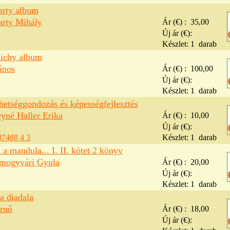
rty album
rty Mihály
Ár (€) :
35,00
Új ár (€):
Készlet:
1
darab
ichy album
ános
Ár (€) :
100,00
Új ár (€):
Készlet:
1
darab
hetséggondozás és képességfejlesztés
yné Haller Erika
Ár (€) :
10,00
Új ár (€):
87488 4 3
Készlet:
1
darab
 a mandula... I. II. kötet 2 könyv
omogyvári Gyula
Ár (€) :
20,00
Új ár (€):
Készlet:
1
darab
a diadala
rnő
Ár (€) :
18,00
Új ár (€):