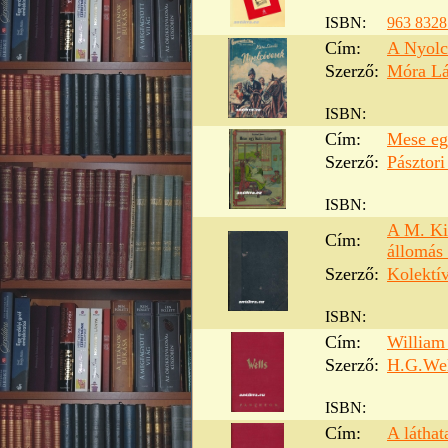
ISBN:
963 8328
Cím:
A Nyolc
Szerző:
Móra Lá
ISBN:
Cím:
Mese egy
Szerző:
Pásztori
ISBN:
A M. Kir
Cím:
állomás
Szerző:
Kolektí
ISBN:
Cím:
William 
Szerző:
H.G.Wel
ISBN:
Cím:
A láthat