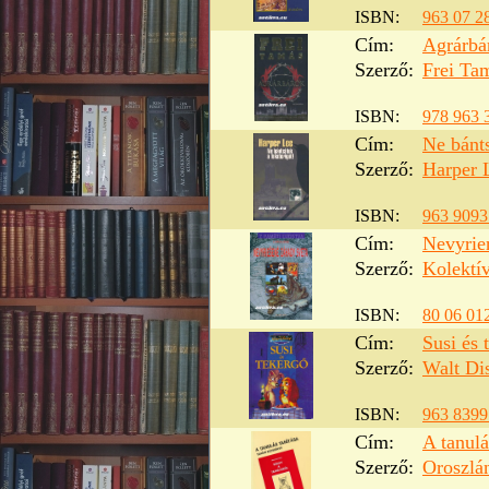
ISBN:
963 07 2
Cím:
Agrárbá
Szerző:
Frei Ta
ISBN:
978 963 
Cím:
Ne bánts
Szerző:
Harper 
ISBN:
963 9093
Cím:
Nevyrie
Szerző:
Kolektí
ISBN:
80 06 01
Cím:
Susi és 
Szerző:
Walt Di
ISBN:
963 8399
Cím:
A tanulá
Szerző:
Oroszlá