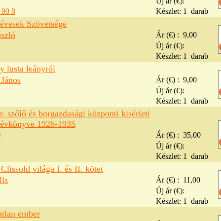
Új ár (€):
 90 8
Készlet:
1
darab
évesek Szövetsége
szló
Ár (€) :
9,00
Új ár (€):
Készlet:
1
darab
 lusta leányról
 János
Ár (€) :
9,00
Új ár (€):
Készlet:
1
darab
. szőlő és borgazdasági központi kisérleti
 évkönyve 1926-1935
v
Ár (€) :
35,00
Új ár (€):
Készlet:
1
darab
Clissold világa I. és II. kötet
ls
Ár (€) :
11,00
Új ár (€):
Készlet:
1
darab
atlan ember