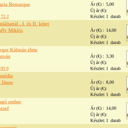
aria Remarque
Ár (€) :
5,00
Új ár (€):
 72 2
Készlet:
1
darab
áltattál...I. és II. kötet
nffy Miklós
Ár (€) :
14,00
Új ár (€):
Készlet:
1
darab
erger Kálmán élete
stván
Ár (€) :
3,30
Új ár (€):
195 9
Készlet:
1
darab
omédia
 János
Ár (€) :
8,00
Új ár (€):
Készlet:
1
darab
ragó ember
ózsef
Ár (€) :
14,00
Új ár (€):
Készlet:
1
darab
sszegzés