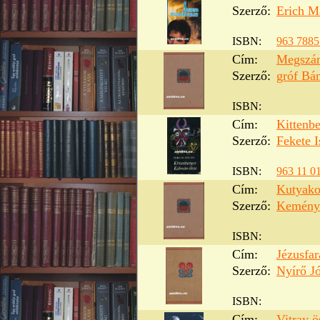
Szerző:
Erich M
ISBN:
963 7885
Cím:
Megszáml
Szerző:
gróf Bá
ISBN:
Cím:
Kittenb
Szerző:
Fekete I
ISBN:
963 11 0
Cím:
Kutyak
Szerző:
Kemény
ISBN:
Cím:
Jézusfa
Szerző:
Nyírő J
ISBN:
Cím:
Vitray ö