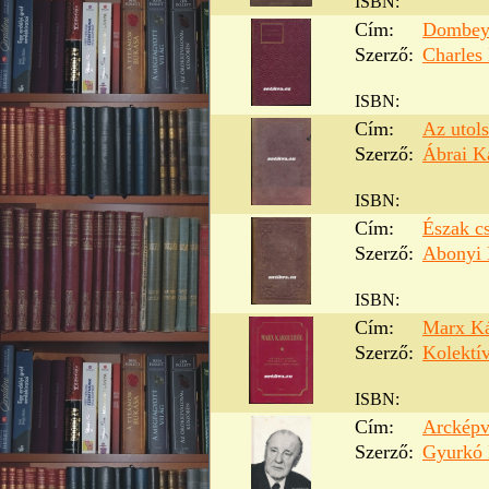
ISBN:
Cím:
Dombey 
Szerző:
Charles
ISBN:
Cím:
Az utols
Szerző:
Ábrai K
ISBN:
Cím:
Észak cs
Szerző:
Abonyi 
ISBN:
Cím:
Marx Ká
Szerző:
Kolektí
ISBN:
Cím:
Arcképvá
Szerző:
Gyurkó 