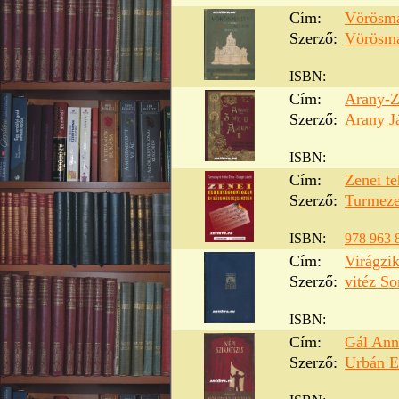
Cím:
Vörösma
Szerző:
Vörösma
ISBN:
Cím:
Arany-Z
Szerző:
Arany J
ISBN:
Cím:
Zenei te
Szerző:
Turmeze
ISBN:
978 963 
Cím:
Virágzik
Szerző:
vitéz S
ISBN:
Cím:
Gál Ann
Szerző:
Urbán E