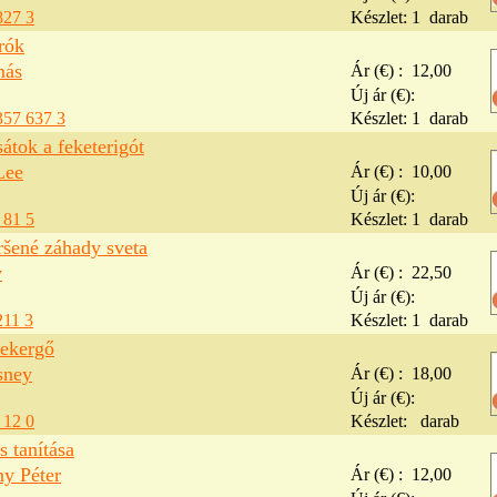
827 3
Készlet:
1
darab
rók
más
Ár (€) :
12,00
Új ár (€):
357 637 3
Készlet:
1
darab
átok a feketerigót
Lee
Ár (€) :
10,00
Új ár (€):
 81 5
Készlet:
1
darab
ršené záhady sveta
v
Ár (€) :
22,50
Új ár (€):
211 3
Készlet:
1
darab
tekergő
sney
Ár (€) :
18,00
Új ár (€):
 12 0
Készlet:
darab
s tanítása
ny Péter
Ár (€) :
12,00