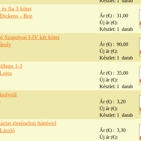
Készlet:
1
darab
és fia 3 kötet
 Dickens - Boz
Ár (€) :
31,00
Új ár (€):
Készlet:
1
darab
ó Szapolyai I-IV két kötet
ároly
Ár (€) :
90,00
Új ár (€):
Készlet:
1
darab
illaga 1-3
Lajos
Ár (€) :
35,00
Új ár (€):
Készlet:
1
darab
rolyról
v
Ár (€) :
3,20
Új ár (€):
Készlet:
1
darab
zlat történelmi háttérrel
László
Ár (€) :
3,30
Új ár (€):