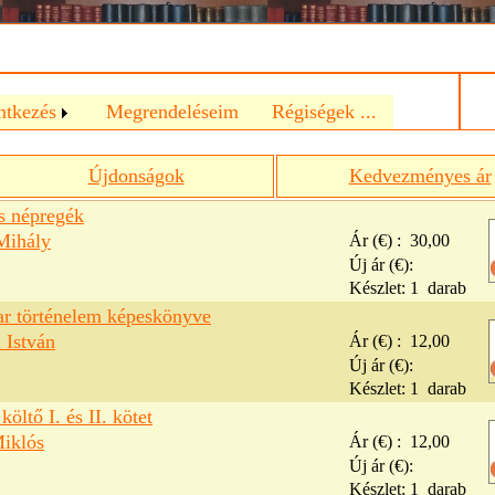
a
ntkezés
Megrendeléseim
Régiségek ...
Újdonságok
Kedvezményes ár
s népregék
Mihály
Ár (€) :
30,00
Új ár (€):
Készlet:
1
darab
r történelem képeskönyve
 István
Ár (€) :
12,00
Új ár (€):
Készlet:
1
darab
költő I. és II. kötet
Miklós
Ár (€) :
12,00
Új ár (€):
Készlet:
1
darab