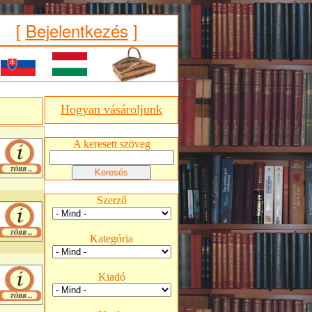
[
Bejelentkezés
]
Hogyan vásároljunk
A keresett szöveg
Szerző
Kategória
Kiadó