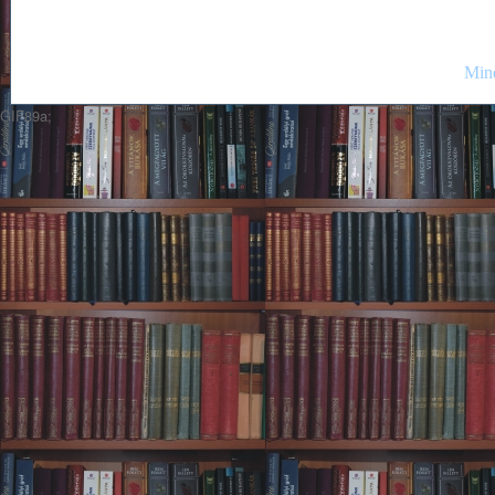
Mind
GIF89a;