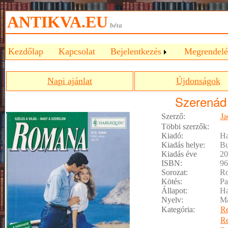
ANTIKVA.EU
béta
Kezdőlap
Kapcsolat
Bejelentkezés
Megrendelé
Napi ajánlat
Újdonságok
Szerenád
Szerző:
Ja
Többi szerzők:
Kiadó:
Ha
Kiadás helye:
Bu
Kiadás éve
20
ISBN:
96
Sorozat:
R
Kötés:
Pa
Állapot:
Ha
Nyelv:
M
Kategória:
R
R