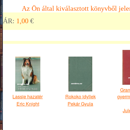
Az Ön által kiválasztott könyvből jele
ÁR:
1,00
€
Gran
Lassie hazatér
Rokoko idyllek
gyerme
Eric Knight
Pekár Gyula
Jul