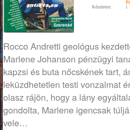
R
Készleten:
1
Rocco Andretti geológus kezdett
Marlene Johanson pénzügyi tan
kapzsi és buta nőcskének tart, 
leküzdhetetlen testi vonzalmat ér
olasz rájön, hogy a lány egyálta
gondolta, Marlene igencsak túljá
vele…