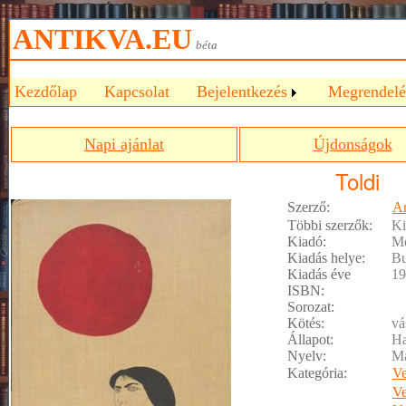
ANTIKVA.EU
béta
Kezdőlap
Kapcsolat
Bejelentkezés
Megrendelé
Napi ajánlat
Újdonságok
Toldi
Szerző:
Ar
Többi szerzők:
Ki
Kiadó:
Mó
Kiadás helye:
Bu
Kiadás éve
19
ISBN:
Sorozat:
Kötés:
vá
Állapot:
Ha
Nyelv:
M
Kategória:
Ve
Ve