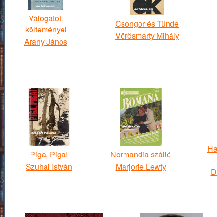
Válogatott
Csongor és Tünde
költeményei
Vörösmarty Mihály
Arany János
Ha
Piga, Piga!
Normandia szálló
Szuhai István
Marjorie Lewty
D