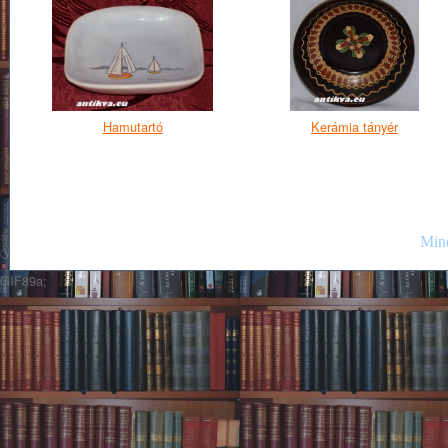
Hamutartó
Kerámia tányér
Mind
GIF89a;